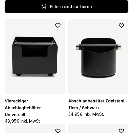
Filtern und sortieren
Viereckiger
Abschlagbehälter Edelstahl -
Abschlagbehälter -
11cm / Schwarz
Normaler Preis
34,95€ inkl. MwSt.
Universell
Normaler Preis
49,95€ inkl. MwSt.