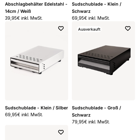
Abschlagbehälter Edelstahl -
Sudschublade - Klein /
14cm / Weiß
Schwarz
Normaler Preis
39,95€ inkl. MwSt.
Normaler Preis
69,95€ inkl. MwSt.
Ausverkauft
Sudschublade - Klein / Silber
Sudschublade - Groß /
Normaler Preis
69,95€ inkl. MwSt.
Schwarz
Normaler Preis
79,95€ inkl. MwSt.